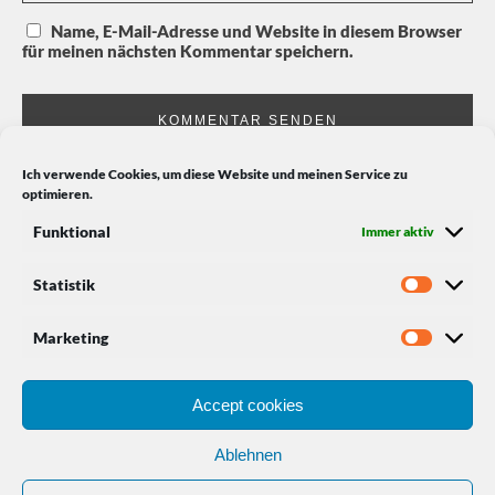
Name, E-Mail-Adresse und Website in diesem Browser
für meinen nächsten Kommentar speichern.
Ich verwende Cookies, um diese Website und meinen Service zu
optimieren.
Funktional
Immer aktiv
SOCIAL MEDIA
Statistik
Facebook
Instagram
Xing
Marketing
Accept cookies
Kontakt
Impressum
Ablehnen
Datenschutz