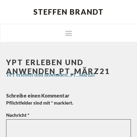
STEFFEN BRANDT
YPT ERLEBEN UND
ANWENDEN_PT_MÄRZ21
YPT erleben und anwenden_PT_März21
Schreibe einen Kommentar
Pflichtfelder sind mit
*
markiert.
Nachricht
*